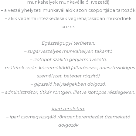
munkahelyek munkavállalói (vezetői)
– a veszélyhelyzeti munkavállalók azon csoportjába tartozók
– akik védelmi intézkedések végrehajtásában működnek
közre.
Egészségügyi területen:
– sugárveszélyes munkahelyen takarító
– izotópot szállító gépjárművezető,
– műtétek során közreműködő (altatóorvos, aneszteziológus
személyzet, beteget rögzítő)
– gipszelő helyiségekben dolgozó,
– adminisztrátor, titkár röntgen, illetve izotópos részlegeken.
Ipari területen:
– ipari csomagvizsgáló röntgenberendezést üzemeltető
dolgozók