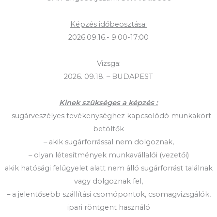
Képzés időbeosztása:
2026.09.16.- 9:00-17:00
Vizsga:
2026. 09.18. – BUDAPEST
Kinek szükséges a képzés :
– sugárveszélyes tevékenységhez kapcsolódó munkakört
betöltők
– akik sugárforrással nem dolgoznak,
– olyan létesítmények munkavállalói (vezetői)
akik hatósági felügyelet alatt nem álló sugárforrást találnak
vagy dolgoznak fel,
– a jelentősebb szállítási csomópontok, csomagvizsgálók,
ipari röntgent használó