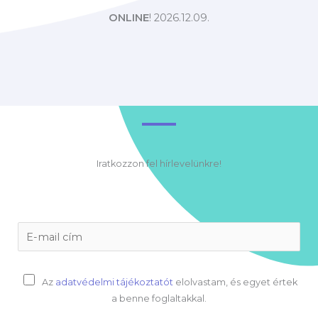
ONLINE
! 2026.12.09.
Iratkozzon fel hírlevelünkre!
E
-
m
a
H
Az
adatvédelmi tájékoztatót
elolvastam, és egyet értek
i
o
a benne foglaltakkal.
l
z