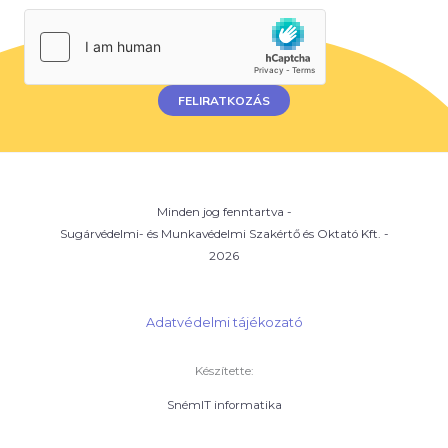
*
z
á
j
á
FELIRATKOZÁS
r
u
l
á
s
Minden jog fenntartva -
*
Sugárvédelmi- és Munkavédelmi Szakértő és Oktató Kft. -
2026
Adatvédelmi tájékozató
Készítette:
SnémIT informatika