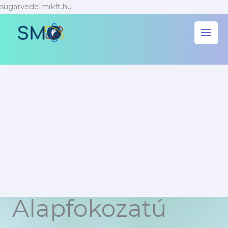
Skip
sugarvedelmikft.hu
to
content
Alapfokozatú