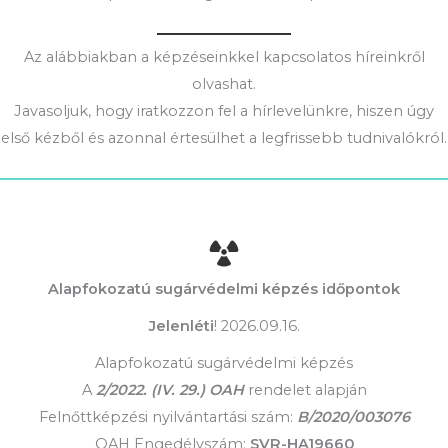
Az alábbiakban a képzéseinkkel kapcsolatos híreinkről
olvashat.
Javasoljuk, hogy iratkozzon fel a hírlevelünkre, hiszen úgy
első kézből és azonnal értesülhet a legfrissebb tudnivalókról.
Alapfokozatú sugárvédelmi képzés időpontok
Jelenléti
! 2026.09.16.
Alapfokozatú sugárvédelmi képzés
A
2/2022. (IV. 29.) OAH
rendelet alapján
Felnőttképzési nyilvántartási szám:
B/2020/003076
OAH Engedélyszám:
SVR-HA19660